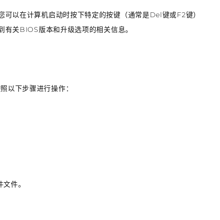
。您可以在计算机启动时按下特定的按键（通常是Del键或F2键）
找到有关BIOS版本和升级选项的相关信息。
按照以下步骤进行操作：
件文件。