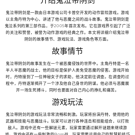
介绍鬼泣带阴剑
鬼泣带阴剑是一款由日本游戏公司卡普空开发的动作冒险游戏。游戏
以主角丹特为中心，讲述了他与恶魔之间的战斗故事。鬼泣带阴剑是
鬼泣系列的第三部作品，于2005年首次发布。它在游戏界引起了广泛
的关注和赞誉，被誉为动作游戏的经典之作。本文将详细介绍鬼泣带
阴剑的故事情节、游戏玩法、游戏角色等方面。
故事情节
鬼泣带阴剑的故事发生在一个被恶魔侵蚀的世界中。主角丹特是一名
半人半恶魔的战士，他的目标是保护人类免受恶魔的侵害。游戏开始
时，丹特接到了一位神秘女子的求助，他决定前往调查。在调查的过
程中，丹特逐渐揭开了一个涉及他自己身世的阴谋。他必须与恶魔展
开一场生死搏斗，同时也要面对自己内心的挣扎和痛苦。
游戏玩法
鬼泣带阴剑的游戏玩法非常流畅和刺激。玩家将扮演丹特，使用他的
武器和技能与恶魔战斗。玩家可以进行各种连击和技能组合，以打败
敌人。游戏中还有一些解谜元素，玩家需要通过解开谜题来继续游
戏。游戏中还有一些刺激的Boss战，玩家需要运用自己的智慧和技巧