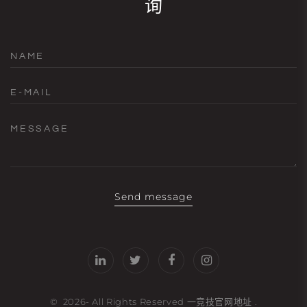
询
NAME
E-MAIL
MESSAGE
Send message
©
2026
- All Rights Reserved
一竞技官网地址
.