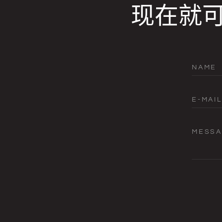
现在就
NAME
E-MAIL
MESS